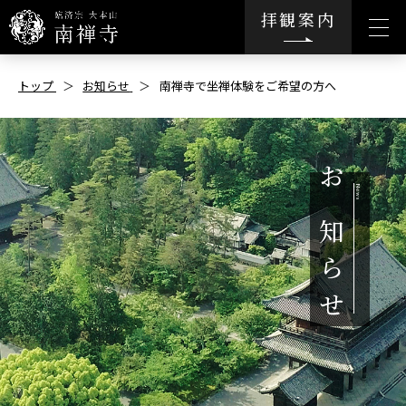
拝観案内
トップ
お知らせ
南禅寺で坐禅体験をご希望の方へ
お
知
ら
せ