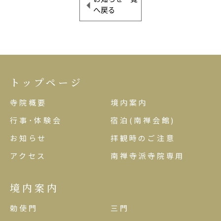
へ戻る
トップページ
寺院概要
境内案内
行事･体験会
宿泊(南禅会館)
お知らせ
拝観時のご注意
アクセス
南禅寺派寺院専用
境内案内
勅使門
三門