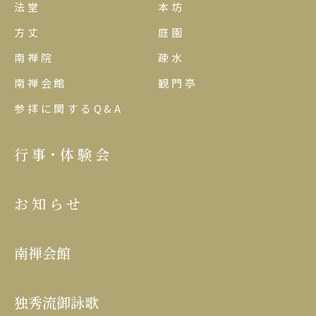
法堂
本坊
方丈
庭園
南禅院
疎水
南禅会館
観門亭
参拝に関するQ&A
行事･体験会
お知らせ
南禅会館
独秀流御詠歌