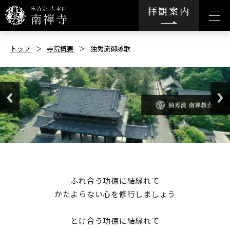
拝観案内
トップ
寺院概要
独秀流御詠歌
ふれ合う功徳に結縁れて
かたよらない心を修行しましょう
とけ合う功徳に結縁れて