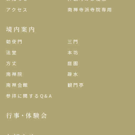
アクセス
南禅寺派寺院専用
境内案内
勅使門
三門
法堂
本坊
方丈
庭園
南禅院
疎水
南禅会館
観門亭
参拝に関するQ&A
行事･体験会