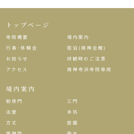
トップページ
寺院概要
境内案内
行事･体験会
宿泊(南禅会館)
お知らせ
拝観時のご注意
アクセス
南禅寺派寺院専用
境内案内
勅使門
三門
法堂
本坊
方丈
庭園
南禅院
疎水