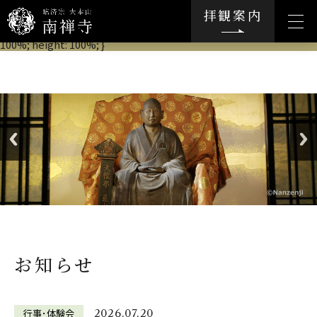
.movie-wrap { position: relative; padding-bottom: 56.25%; /*ア
拝観案内
スペクト比 16:9の場合の縦幅*/ height: 0; overflow: hidden; }
.movie-wrap iframe { position: absolute; top: 0; left: 0; width:
100%; height: 100%; }
お知らせ
行事･体験会
2026.07.20