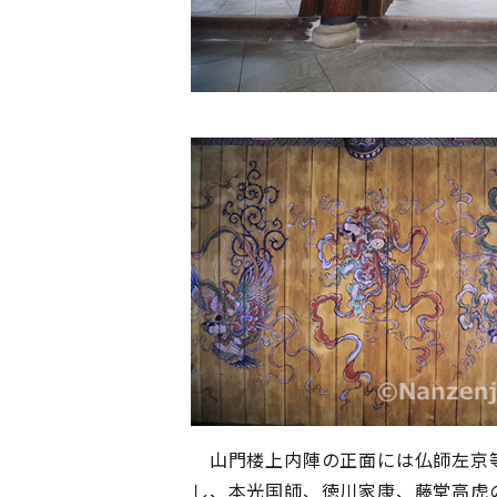
山門楼上内陣の正面には仏師左京等
し、本光国師、徳川家康、藤堂高虎