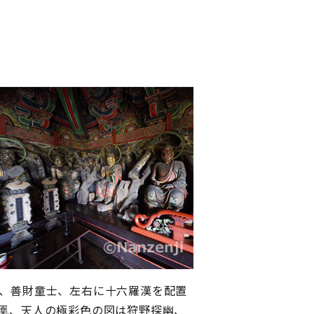
、善財童士、左右に十六羅漢を配置
凰、天人の極彩色の図は狩野探幽、