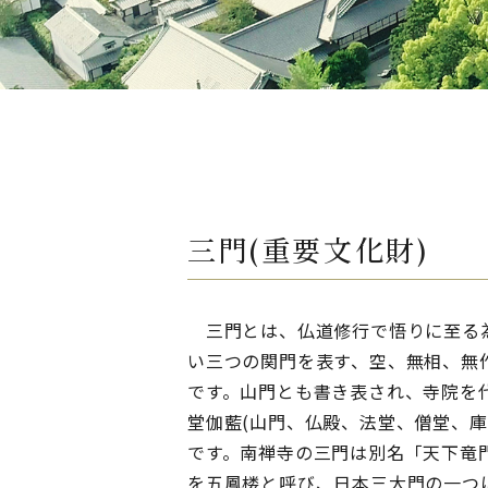
三門(重要文化財)
三門とは、仏道修行で悟りに至る
い三つの関門を表す、空、無相、無
です。山門とも書き表され、寺院を
堂伽藍(山門、仏殿、法堂、僧堂、庫
です。南禅寺の三門は別名「天下竜
を五鳳楼と呼び、日本三大門の一つ