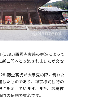
1295)西園寺実兼の寄進によって
に新三門へと改築されましたが文安
。
28)藤堂高虎が大阪夏の陣に倒れた
建したものであり、禅宗様式独特の
強さを示しています。また、歌舞伎
衛門の伝説で有名です。