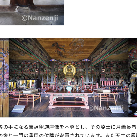
の手になる宝冠釈迦座像を本尊とし、その脇士に月蓋長者
の像と一門の重臣の位牌が安置されています。また天井の鳳