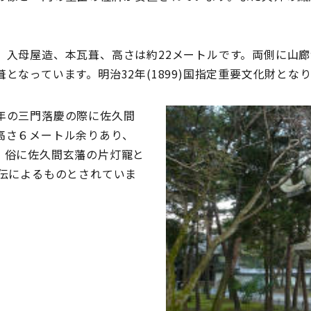
入母屋造、本瓦葺、高さは約22メートルです。両側に山廊
となっています。明治32年(1899)国指定重要文化財とな
年の三門落慶の際に佐久間
高さ６メートル余りあり、
。俗に佐久間玄藩の片灯寵と
崇伝によるものとされていま