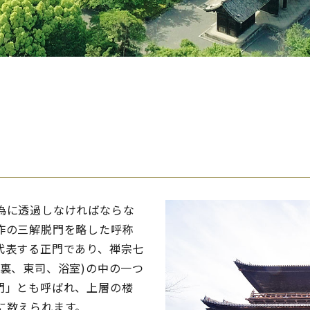
為に透過しなければならな
作の三解脱門を略した呼称
代表する正門であり、禅宗七
裏、東司、浴室)の中の一つ
門」とも呼ばれ、上層の楼
に数えられます。