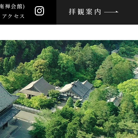
南禅会館)
拝観案内
アクセス