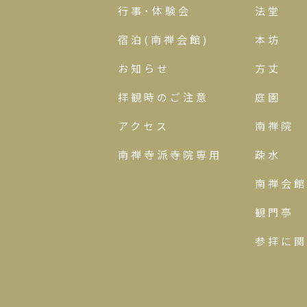
行事･体験会
法堂
宿泊(南禅会館)
本坊
お知らせ
方丈
拝観時のご注意
庭園
アクセス
南禅院
南禅寺派寺院専用
疎水
南禅会館
観門亭
参拝に関