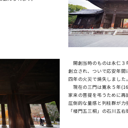
開創当時のものは永仁３年(
創立され、ついで応安年間
四年の火災で焼失しました
現在の三門は寛永５年(16
家来の菩提を弔うために再
圧倒的な量感と列柱群が力
「楼門五三桐」の石川五右