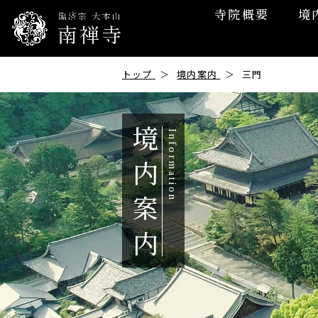
寺院概要
境
トップ
境内案内
三門
境
内
案
内