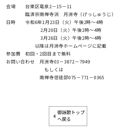
会場 台東区竜泉2－15－11
臨済宗南禅寺派 月洲寺（げっしゅうじ）
日時 令和6年1月23日（火）午後2時～4時
2月20日（火）午後2時～4時
3月26日（火）午後2時～4時
以降は月洲寺ホームページに記載
参加費 初回・2回目まで無料
お問い合わせ 月洲寺03－3872－7949
もしくは
南禅寺信徒部075－771－0365
御詠歌トップ
へ戻る