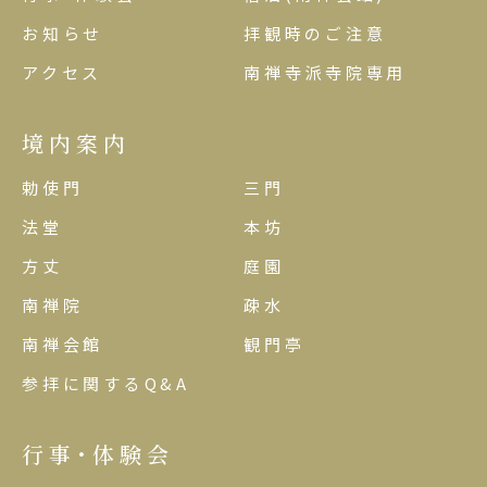
お知らせ
拝観時のご注意
アクセス
南禅寺派寺院専用
境内案内
勅使門
三門
法堂
本坊
方丈
庭園
南禅院
疎水
南禅会館
観門亭
参拝に関するQ&A
行事･体験会