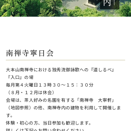
内
南禅寺寧日会
大本山南禅寺における独秀流御詠歌への『道しるべ』
『入口』の場
毎月第４火曜日１３時３０～１５：３０分
（８月・１２月は休会）
会場は、茶人好みの名園を有する「南禅寺 大寧軒」
（地図参照）の他、南禅寺内の建物を利用して開催しま
す。
体験・初心の方、当日参加も歓迎します。
詳しくは下記へお問い合わせください。