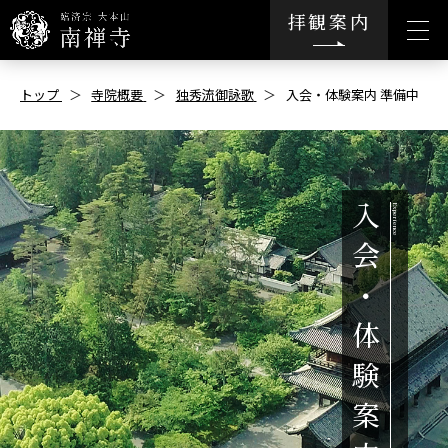
拝観案内
トップ
寺院概要
独秀流御詠歌
入会・体験案内 準備中
入
会
・
体
験
案